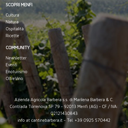
SCOPRI MENFI
Cultura
Natura
Ospitalità
Ricette
COMMUNITY
Newsletter
Eventi
Enoturismo
OltreVino
Azienda Agricola Barbera s.s. di Marilena Barbera & C.
Contrada Torrenova SP 79 - 92013 Menfi (AG) - CF / IVA:
02121430843
info at cantinebarbera.it - Tel. +39 0925 570442