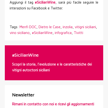
Aggiungi il tag
#SicilianWine
, sarà più facile seguire le
interazioni su Facebook e Twitter.
Tags:
Menfi DOC
,
Dietro le Case
,
inzolia
,
vitigni siciliani
,
vino siciliano
,
#SicilianWine
,
infografica
,
Tivitti
#SicilianWine
Scopri la storia, l'evoluzione e le caratteristiche dei
vitigni autoctoni siciliani
Newsletter
Rimani in contatto con noi e ricevi gli aggiornamenti