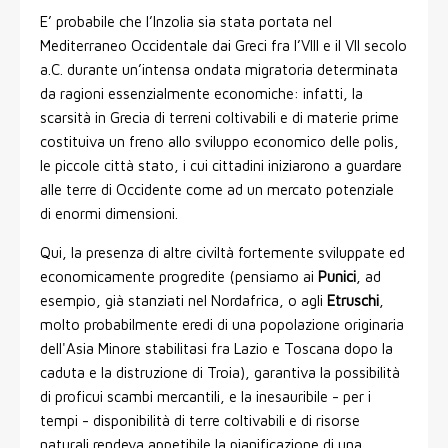
E’ probabile che l’Inzolia sia stata portata nel
Mediterraneo Occidentale dai Greci fra l’VIII e il VII secolo
a.C. durante un’intensa ondata migratoria determinata
da ragioni essenzialmente economiche: infatti, la
scarsità in Grecia di terreni coltivabili e di materie prime
costituiva un freno allo sviluppo economico delle polis,
le piccole città stato, i cui cittadini iniziarono a guardare
alle terre di Occidente come ad un mercato potenziale
di enormi dimensioni.
Qui, la presenza di altre civiltà fortemente sviluppate ed
economicamente progredite (pensiamo ai
Punici
, ad
esempio, già stanziati nel Nordafrica, o agli
Etruschi
,
molto probabilmente eredi di una popolazione originaria
dell'Asia Minore stabilitasi fra Lazio e Toscana dopo la
caduta e la distruzione di Troia), garantiva la possibilità
di proficui scambi mercantili, e la inesauribile - per i
tempi - disponibilità di terre coltivabili e di risorse
naturali rendeva appetibile la pianificazione di una