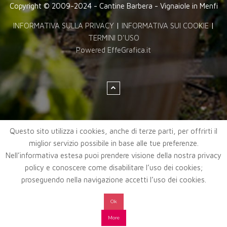
Copyright © 2009-2024 - Cantine Barbera - Vignaiole in Menfi
INFORMATIVA SULLA PRIVACY
|
INFORMATIVA SUI COOKIE
|
TERMINI D'USO
Powered EffeGrafica.it
Questo sito utilizza i cookies, anche di terze parti, per offrirti il
miglior servizio possibile in base alle tue preferenze.
Nell’informativa estesa puoi prendere visione della nostra privacy
policy e conoscere come disabilitare l’uso dei cookies;
proseguendo nella navigazione accetti l’uso dei cookies.
Ok
More