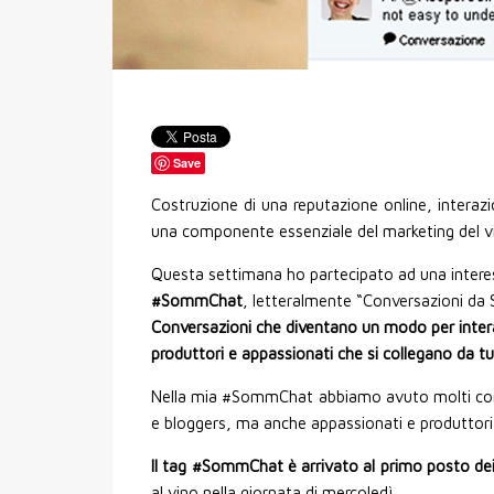
Save
Costruzione di una reputazione online, interaz
una componente essenziale del marketing del vi
Questa settimana ho partecipato ad una interes
#SommChat
, letteralmente “Conversazioni da S
Conversazioni che diventano un modo per interag
produttori e appassionati che si collegano da t
Nella mia #SommChat abbiamo avuto molti conta
e bloggers, ma anche appassionati e produttori 
Il tag #SommChat è arrivato al primo posto dei
al vino nella giornata di mercoledì.