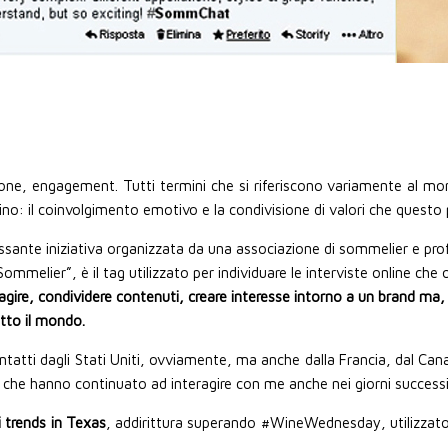
ione, engagement. Tutti termini che si riferiscono variamente al mon
no: il coinvolgimento emotivo e la condivisione di valori che questo
sante iniziativa organizzata da una associazione di sommelier e prof
ommelier”, è il tag utilizzato per individuare le interviste online ch
ire, condividere contenuti, creare interesse intorno a un brand ma, 
utto il mondo.
tti dagli Stati Uniti, ovviamente, ma anche dalla Francia, dal Can
che hanno continuato ad interagire con me anche nei giorni successi
 trends in Texas
, addirittura superando #WineWednesday, utilizzato i