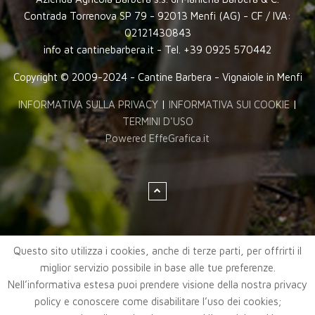
Contrada Torrenova SP 79 - 92013 Menfi (AG) - CF / IVA:
02121430843
info at cantinebarbera.it - Tel. +39 0925 570442
Copyright © 2009-2024 - Cantine Barbera - Vignaiole in Menfi
INFORMATIVA SULLA PRIVACY
|
INFORMATIVA SUI COOKIE
|
TERMINI D'USO
Powered EffeGrafica.it
Questo sito utilizza i cookies, anche di terze parti, per offrirti il
miglior servizio possibile in base alle tue preferenze.
Nell’informativa estesa puoi prendere visione della nostra privacy
policy e conoscere come disabilitare l’uso dei cookies;