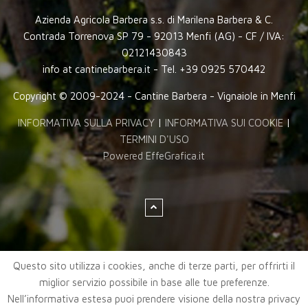
Azienda Agricola Barbera s.s. di Marilena Barbera & C.
Contrada Torrenova SP 79 - 92013 Menfi (AG) - CF / IVA:
02121430843
info at cantinebarbera.it - Tel. +39 0925 570442
Copyright © 2009-2024 - Cantine Barbera - Vignaiole in Menfi
INFORMATIVA SULLA PRIVACY
|
INFORMATIVA SUI COOKIE
|
TERMINI D'USO
Powered EffeGrafica.it
Questo sito utilizza i cookies, anche di terze parti, per offrirti il
miglior servizio possibile in base alle tue preferenze.
Nell’informativa estesa puoi prendere visione della nostra privacy