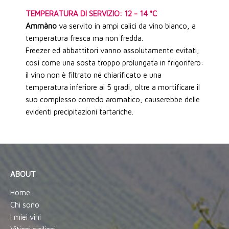
TEMPERATURA DI SERVIZIO: 12 - 14 °C
Ammàno
va servito in ampi calici da vino bianco, a
temperatura fresca ma non fredda.
Freezer ed abbattitori vanno assolutamente evitati,
così come una sosta troppo prolungata in frigorifero:
il vino non è filtrato né chiarificato e una
temperatura inferiore ai 5 gradi, oltre a mortificare il
suo complesso corredo aromatico, causerebbe delle
evidenti precipitazioni tartariche.
ABOUT
Home
Chi sono
I miei vini