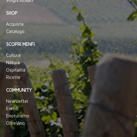
Vitigni siciliani
SHOP
Acquista
Catalogo
SCOPRI MENFI
Cultura
Natura
Ospitalità
Ricette
COMMUNITY
Newsletter
Eventi
Enoturismo
OltreVino