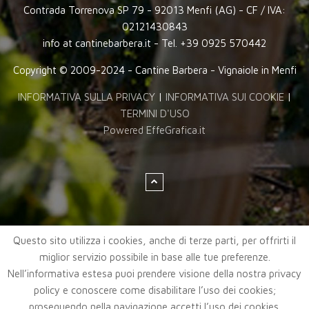
Contrada Torrenova SP 79 - 92013 Menfi (AG) - CF / IVA:
02121430843
info at cantinebarbera.it - Tel. +39 0925 570442
Copyright © 2009-2024 - Cantine Barbera - Vignaiole in Menfi
INFORMATIVA SULLA PRIVACY
|
INFORMATIVA SUI COOKIE
|
TERMINI D'USO
Powered EffeGrafica.it
Questo sito utilizza i cookies, anche di terze parti, per offrirti il
miglior servizio possibile in base alle tue preferenze.
Nell’informativa estesa puoi prendere visione della nostra privacy
policy e conoscere come disabilitare l’uso dei cookies;
proseguendo nella navigazione accetti l’uso dei cookies.