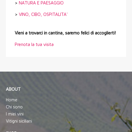
>
NATURA E PAESAGGIO
>
VINO, CIBO, OSPITALITA'
Vieni a trovarci in cantina, saremo felici di accoglierti!
Prenota la tua visita
ABOUT
Home
Chi sono
I miei vini
Vitigni siciliani