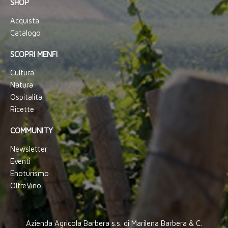
SHOP
Acquista
Catalogo
SCOPRI MENFI
Cultura
Natura
Ospitalità
Ricette
COMMUNITY
Newsletter
Eventi
Enoturismo
OltreVino
Azienda Agricola Barbera s.s. di Marilena Barbera & C.