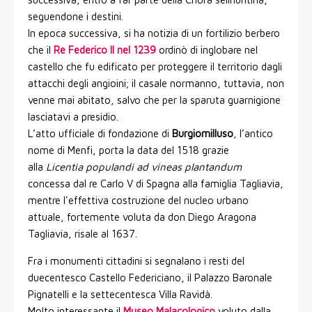
seguendone i destini.
In epoca successiva, si ha notizia di un fortilizio berbero
che il
Re Federico II nel 1239
ordinò di inglobare nel
castello che fu edificato per proteggere il territorio dagli
attacchi degli angioini; il casale normanno, tuttavia, non
venne mai abitato, salvo che per la sparuta guarnigione
lasciatavi a presidio.
L’atto ufficiale di fondazione di
Burgiomilluso
, l’antico
nome di Menfi, porta la data del 1518 grazie
alla
Licentia populandi ad vineas plantandum
concessa dal re Carlo V di Spagna alla famiglia Tagliavia,
mentre l'effettiva costruzione del nucleo urbano
attuale, fortemente voluta da don Diego Aragona
Tagliavia, risale al 1637.
Fra i monumenti cittadini si segnalano i resti del
duecentesco Castello Federiciano, il Palazzo Baronale
Pignatelli e la settecentesca Villa Ravidà.
Molto interessante il
Museo Malacologico
voluto dalla