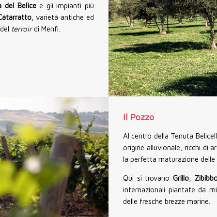
a del Belìce
e gli impianti più
atarratto
, varietà antiche ed
 del
terroir
di Menfi.
Il Pozzo
Al centro della Tenuta Belicello
origine alluvionale, ricchi di 
la perfetta maturazione delle
Qui si trovano
Grillo
,
Zibibb
internazionali piantate da m
delle fresche brezze marine.