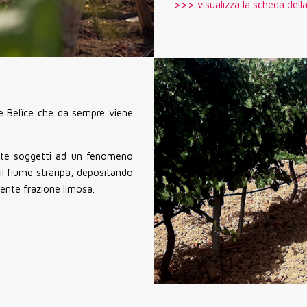
>>> visualizza la scheda dell
me Belìce che da sempre viene
ente soggetti ad un fenomeno
 il fiume straripa, depositando
tente frazione limosa.