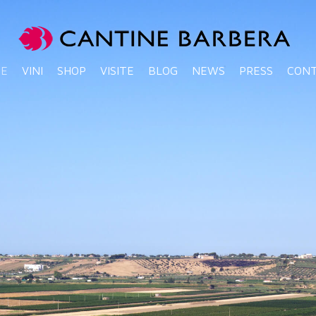
NE
VINI
SHOP
VISITE
BLOG
NEWS
PRESS
CONT