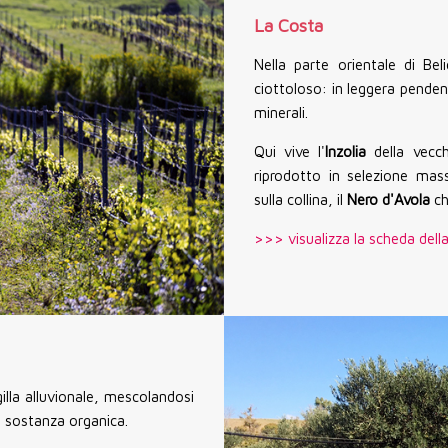
La Costa
Nella parte orientale di Bel
ciottoloso: in leggera penden
minerali.
Qui vive l'
Inzolia
della vecc
riprodotto in selezione mas
sulla collina, il
Nero d'Avola
ch
>>> visualizza la scheda dell
rgilla alluvionale, mescolandosi
di sostanza organica.