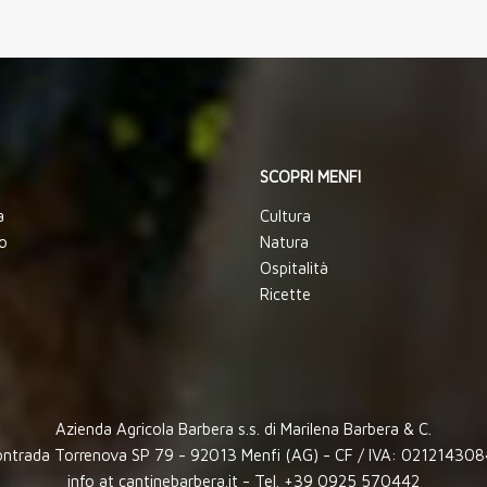
SCOPRI MENFI
a
Cultura
o
Natura
Ospitalità
Ricette
Azienda Agricola Barbera s.s. di Marilena Barbera & C.
ntrada Torrenova SP 79 - 92013 Menfi (AG) - CF / IVA: 02121430
info at cantinebarbera.it - Tel. +39 0925 570442