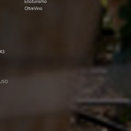
Enoturismo
OltreVino
843
'USO