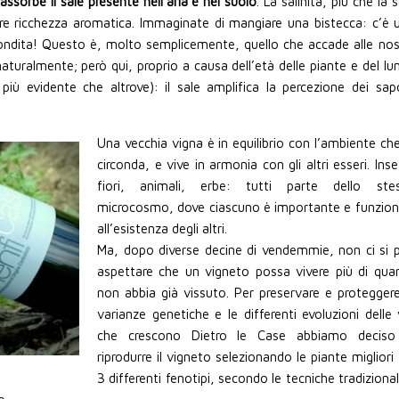
 assorbe il sale presente nell’aria e nel suolo
. La salinità, più che la 
olare ricchezza aromatica. Immaginate di mangiare una bistecca: c’è 
condita! Questo è, molto semplicemente, quello che accade alle nos
aturalmente; però qui, proprio a causa dell’età delle piante e del lu
ù evidente che altrove): il sale amplifica la percezione dei sapo
Una vecchia vigna è in equilibrio con l’ambiente che
circonda, e vive in armonia con gli altri esseri. Inse
fiori, animali, erbe: tutti parte dello ste
microcosmo, dove ciascuno è importante e funzion
all’esistenza degli altri.
Ma, dopo diverse decine di vendemmie, non ci si 
aspettare che un vigneto possa vivere più di qua
non abbia già vissuto. Per preservare e proteggere
varianze genetiche e le differenti evoluzioni delle v
che crescono Dietro le Case abbiamo deciso
riprodurre il vigneto selezionando le piante migliori 
3 differenti fenotipi, secondo le tecniche tradizional