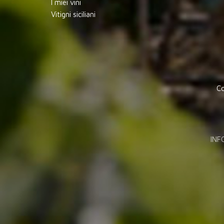
I miei vini
Vitigni siciliani
Co
INF