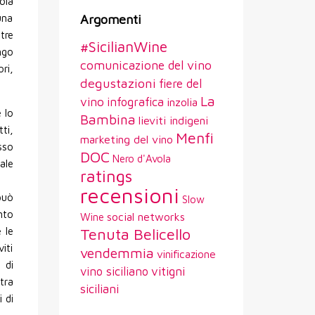
sola
una
Argomenti
tre
#SicilianWine
ngo
comunicazione del vino
ri,
degustazioni
fiere del
La
vino
infografica
inzolia
 lo
Bambina
lieviti indigeni
tti,
Menfi
marketing del vino
sso
DOC
Nero d'Avola
ale
ratings
recensioni
può
Slow
nto
social networks
Wine
 le
Tenuta Belicello
iti
vendemmia
vinificazione
 di
vitigni
vino siciliano
tra
siciliani
i di