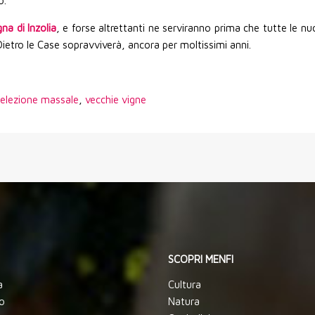
o.
na di Inzolia
, e forse altrettanti ne serviranno prima che tutte le nu
Dietro le Case sopravviverà, ancora per moltissimi anni.
elezione massale
,
vecchie vigne
SCOPRI MENFI
a
Cultura
o
Natura