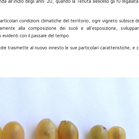
da all’inizio degli anni ‘20, quando la Tenuta Belicello gli fu regalata
rticolari condizioni climatiche del territorio, ogni vigneto subisce de
tamente alla composizione dei suoli e all’esposizione, sviluppa
 evidenti con il passare del tempo.
re trasmette al nuovo innesto le sue particolari caratteristiche, e c