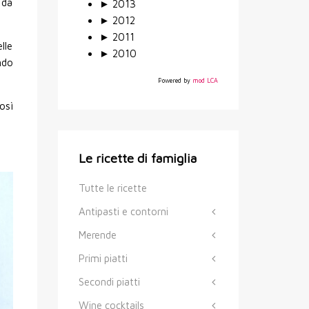
 da
►
2013
►
2012
►
2011
lle
►
2010
ndo
Powered by
mod LCA
osì
Le ricette di famiglia
Tutte le ricette
Antipasti e contorni
Merende
Primi piatti
Secondi piatti
Wine cocktails