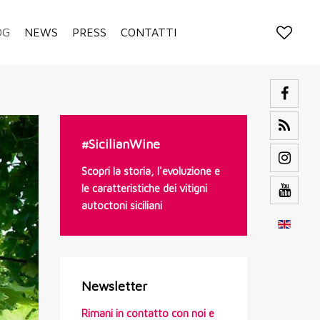
OG
NEWS
PRESS
CONTATTI
#SicilianWine
Scopri la storia, l'evoluzione e
le caratteristiche dei vitigni
autoctoni siciliani
Newsletter
Rimani in contatto con noi e