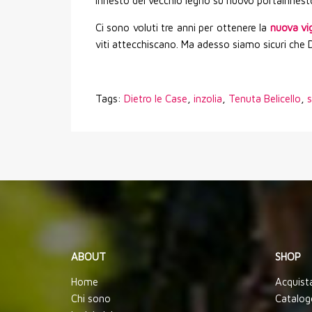
innesto del vecchio legno su nuovo portainnest
Ci sono voluti tre anni per ottenere la
nuova vig
viti attecchiscano. Ma adesso siamo sicuri che 
Tags:
Dietro le Case
,
inzolia
,
Tenuta Belicello
,
s
ABOUT
SHOP
Home
Acquist
Chi sono
Catalog