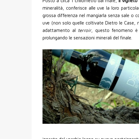
Posto a circa 1 chilometro dal mare,
il vigneto
mineralità, conferisce alle uve la loro partic
grossa differenza nel mangiarla senza sale o 
uve (non solo quelle coltivate Dietro le Case, n
adattamento al
terroir
, questo fenomeno è pi
prolungando le sensazioni minerali del finale.