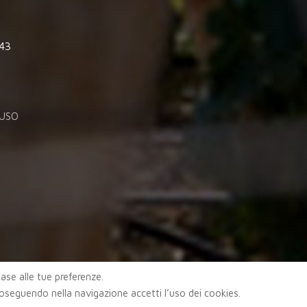
843
'USO
 base alle tue preferenze.
roseguendo nella navigazione accetti l’uso dei cookies.