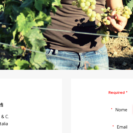
Required *
fi
Nome
 & C.
alia
Email