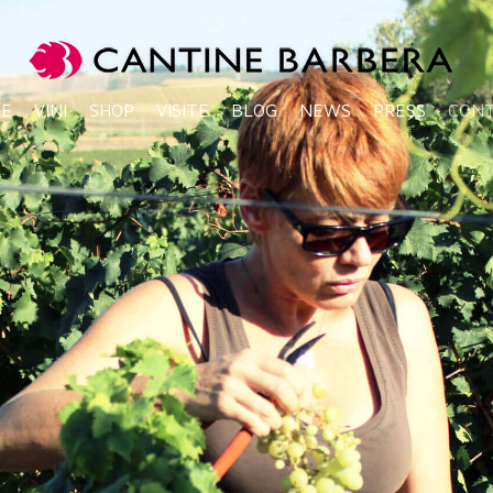
NE
VINI
SHOP
VISITE
BLOG
NEWS
PRESS
CONT