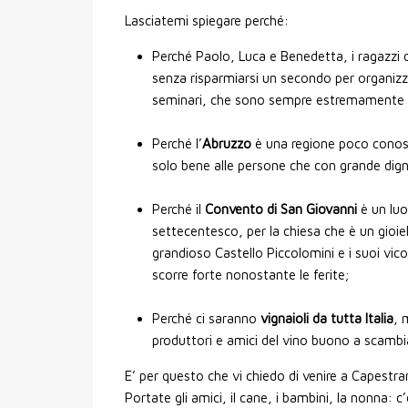
Lasciatemi spiegare perché:
Perché Paolo, Luca e Benedetta, i ragazzi d
senza risparmiarsi un secondo per organizza
seminari, che sono sempre estremamente i
Perché l’
Abruzzo
è una regione poco conosc
solo bene alle persone che con grande digni
Perché il
Convento di San Giovanni
è un luo
settecentesco, per la chiesa che è un gioiel
grandioso Castello Piccolomini e i suoi vico
scorre forte nonostante le ferite;
Perché ci saranno
vignaioli da tutta Italia
, 
produttori e amici del vino buono a scambia
E’ per questo che vi chiedo di venire a Capestr
Portate gli amici, il cane, i bambini, la nonna: c