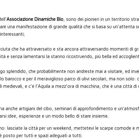
ell’
Associazione Dinamiche Bio
, sono dei pionieri in un territorio st
re una manifestazione di grande qualità che si basa su un'attenta se
nteressanti;
iuta che ha attraversato e sta ancora attraversando momenti di grand
tà e senza lamentarsi la stanno ricostruendo, più bella ed accoglient
go splendido, che probabilmente non andreste mai a visitare, ed invec
lo barocco e per il meraviglioso parco di ulivi secolari, ma non solo: c
li medievali, e c’è l’Aquila a mezz’ora di macchina, che è una città di 
ma anche artigiani del cibo, seminari di approfondimento e un’atmosfe
rsi idee, esperienze e un modo bello di stare insieme.
ano: lasciate la città per un weekend, mettetevi le scarpe comode e 
’è posto per tutti e spazi adeguati a tutti.