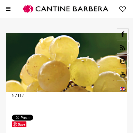
57112
Save