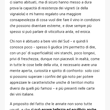
ci siamo abituati, ma di sicuro hanno messo a dura
prova la capacità di resistenza dei vigneti (e della
vignaiola) e mi hanno regalato una maggiore
consapevolezza di cosa vuol dire fare il vino in condizioni
che possono diventare estreme, e dove sempre più
spesso si può parlare di viticoltura arida, ed eroica.
Chi non è abituato a bere vini del Sud – e quindi li
conosce poco - spesso li giudica (mi permetto di dire,
con un po’ di superficialità) vini stanchi, poco longevi,
privi di freschezza, dunque non piacevoli. In realtà, come
in tutte le cose belle della vita, è necessario avere una
mente aperta, curiosità e spirito di confronto: solo così
si possono superare i confini del già noto per potere
apprezzare le caratteristiche uniche di territori molto
diversi da quelli più famosi – e più presenti nelle carte
dei vini italiane.
A proposito del fatto che le annate non sono tutte
uguali, e che
ci può essere bellezza ed equilibrio anche