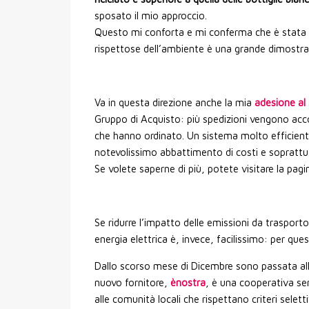
sposato il mio approccio.
Questo mi conforta e mi conferma che è stata la
rispettose dell’ambiente è una grande dimostraz
Va in questa direzione anche la mia
adesione al
Gruppo di Acquisto: più spedizioni vengono accorp
che hanno ordinato. Un sistema molto efficiente
notevolissimo abbattimento di costi e soprattut
Se volete saperne di più, potete visitare la pag
Se ridurre l’impatto delle emissioni da traspor
energia elettrica è, invece, facilissimo: per qu
Dallo scorso mese di Dicembre sono passata all’uti
nuovo fornitore,
ènostra
, è una cooperativa sen
alle comunità locali che rispettano criteri selet