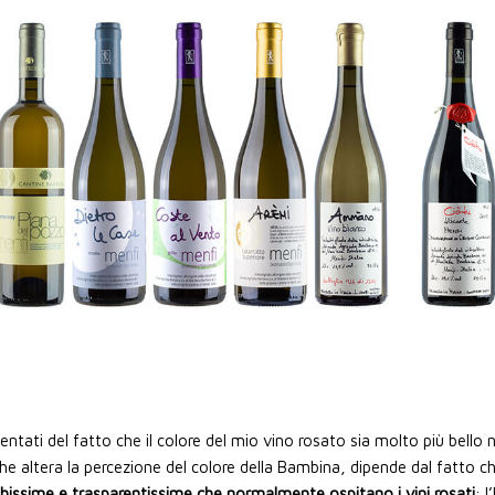
entati del fatto che il colore del mio vino rosato sia molto più bello ne
 che altera la percezione del colore della Bambina, dipende dal fatto c
anchissime e trasparentissime che normalmente ospitano i vini rosati
: 