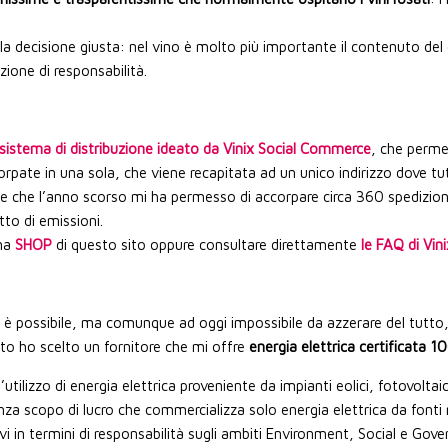
 decisione giusta: nel vino è molto più importante il contenuto del 
ione di responsabilità.
 sistema di distribuzione ideato da Vinix Social Commerce
, che perme
ate in una sola, che viene recapitata ad un unico indirizzo dove tutti 
 che l’anno scorso mi ha permesso di accorpare circa 360 spedizioni
to di emissioni.
ina
SHOP
di questo sito oppure consultare direttamente
le FAQ di Vini
to è possibile, ma comunque ad oggi impossibile da azzerare del tutto
esto ho scelto un fornitore che mi offre
energia elettrica certificata 1
lizzo di energia elettrica proveniente da impianti eolici, fotovoltaici 
za scopo di lucro che commercializza solo energia elettrica da fonti ri
tivi in termini di responsabilità sugli ambiti Environment, Social e Gov