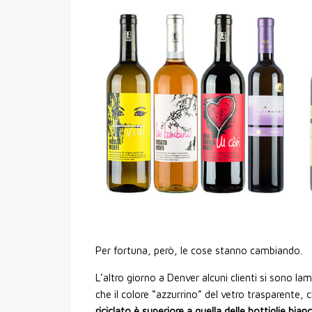
Per fortuna, però, le cose stanno cambiando.
L’altro giorno a Denver alcuni clienti si sono lam
che il colore “azzurrino” del vetro trasparente,
riciclato è superiore a quella delle bottiglie bi