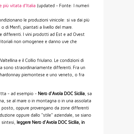
 più vitata d’Italia
(updated - Fonte: I numeri
dizionano le produzioni vinicole: si va dai più
 o di Menfi, piantati a livello del mare.
differenti. I vini prodotti ad Est e ad Ovest
territoriali non omogenee e danno uve che
ltellina e il Collio friulano. Le condizioni di
lia sono straordinariamente differenti. Fra un
 Chardonnay piemontese e uno veneto, o fra
etta - ad esempio -
Nero d'Avola DOC Sicilia
, sa
ina, se al mare o in montagna o in una assolata
o posto, oppure provengano da zone differenti
roduzione oppure dallo "stile" aziendale, se siano
n sintesi,
leggere Nero d'Avola DOC Sicilia, in