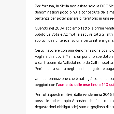
Per fortuna, in Sicilia non esiste solo la DOC Sici
denominazioni poco o nulla conosciute dalla mag
partenza per poter parlare di territorio in una r
Quando nel 2004 abbiamo fatto la prima vendem
Subito La Vota e Azimut, a seguire tutti gli alt
subito) idea di terroir, su una certa intransigenza
Certo, lavorare con una denominazione così pic
voglia a dire dov’è Menfi, un puntino sperduto s
o da Trapani, da Valledolmo o da Caltanissetta. 
Però questa scelta negli anni ha pagato, e pa
Una denominazione che è nata già con un sacc
peggiori con l’
aumento delle rese fino a 140 qui
Per tutti questi motivi,
dalla vendemmia 2016 ho 
possibile (ad esempio Ammàno che è nato e morirà 
degustazioni obbligatorie) sarò orgogliosa di s