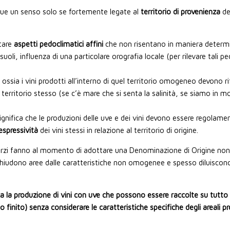
que un senso solo se fortemente legate al
territorio di provenienza
de
tare
aspetti pedoclimatici affini
che non risentano in maniera determin
i, influenza di una particolare orografia locale (per rilevare tali peculi
: ossia i vini prodotti all’interno di quel territorio omogeneo devono r
l territorio stesso (se c’è mare che si senta la salinità, se siamo in 
significa che le produzioni delle uve e dei vini devono essere regolame
espressività
dei vini stessi in relazione al territorio di origine.
sorzi fanno al momento di adottare una Denominazione di Origine non
chiudono aree dalle caratteristiche non omogenee e spesso diluiscono, a
a la produzione di vini con uve che possono essere raccolte su tutto il
 finito) senza considerare le caratteristiche specifiche degli areali pro