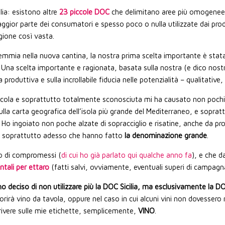
lia: esistono altre
23 piccole DOC
che delimitano aree più omogenee 
gior parte dei consumatori e spesso poco o nulla utilizzate dai prod
egione così vasta.
mia nella nuova cantina, la nostra prima scelta importante è stata
ri. Una scelta importante e ragionata, basata sulla nostra (e dico nos
 produttiva e sulla incrollabile fiducia nelle potenzialità – qualitative, 
cola e soprattutto totalmente sconosciuta mi ha causato non pochi pr
ulla carta geografica dell’isola più grande del Mediterraneo, e sopra
Ho ingoiato non poche alzate di sopracciglio e risatine, anche da pro
ga soprattutto adesso che hanno fatto
la denominazione grande
.
o di compromessi (
di cui ho già parlato qui qualche anno fa
), e che 
ntali per ettaro
(fatti salvi, ovviamente, eventuali superi di campagna
deciso di non utilizzare più la DOC Sicilia, ma esclusivamente la DOC
vino da tavola, oppure nel caso in cui alcuni vini non dovessero risult
crivere sulle mie etichette, semplicemente,
VINO
.