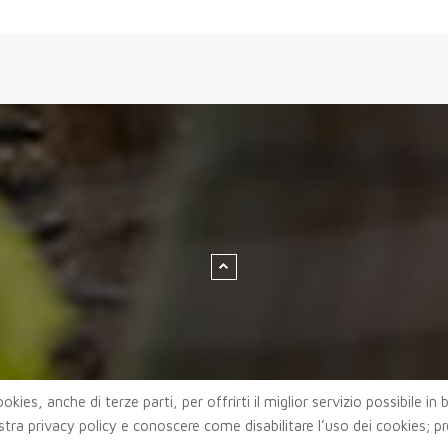
okies, anche di terze parti, per offrirti il miglior servizio possibile in
stra privacy policy e conoscere come disabilitare l’uso dei cookies; p