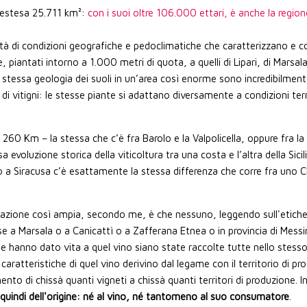
o, estesa 25.711 km²:
con i suoi oltre 106.000 ettari, è anche la regione
à di condizioni geografiche e pedoclimatiche che caratterizzano e con
, piantati intorno a 1.000 metri di quota, a quelli di Lipari, di Marsala
stessa geologia dei suoli in un’area così enorme sono incredibilmente 
ne di vitigni: le stesse piante si adattano diversamente a condizioni 
260 Km – la stessa che c’è fra Barolo e la Valpolicella, oppure fra la Va
 evoluzione storica della viticoltura tra una costa e l’altra della Sici
 a Siracusa c’è esattamente la stessa differenza che corre fra uno
nazione così ampia, secondo me, è che nessuno, leggendo sull'etich
e a Marsala o a Canicattì o a Zafferana Etnea o in provincia di Mess
e hanno dato vita a quel vino siano state raccolte tutte nello stess
 caratteristiche di quel vino derivino dal legame con il territorio di p
ento di chissà quanti vigneti a chissà quanti territori di produzione. I
e quindi dell'origine: né al vino, né tantomeno al suo consumatore
.