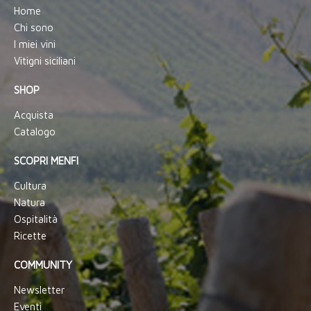
Home
Chi sono
I miei vini
Vitigni siciliani
SHOP
Acquista
Catalogo
SCOPRI MENFI
Cultura
Natura
Ospitalità
Ricette
COMMUNITY
Newsletter
Eventi