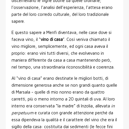
discernevano le vigne buone da quelle ordinarie;
l’osservazione, l’analisi dell’esperienza, l’attesa erano
parte del loro corredo culturale, del loro tradizionale
sapere.
E questo sapere a Menfi diventava, nelle case dove si
faceva vino, il “
vino di casa
”. Così veniva chiamato il
vino migliore, semplicemente, ed ogni casa aveva il
proprio: erano vini tutti diversi, che evolvevano in
maniera differente da casa a casa mantenendo però,
nel tempo, una straordinaria riconoscibilità e coerenza.
Al “vino di casa” erano destinate le migliori botti, di
dimensione generosa anche se non grandi quanto quelle
di Marsala - quelle di mio nonno erano da quattro
carretti, più o meno intorno a 20 quintali di uva. Al loro
interno era conservata “la madre” di Inzolia, allevata
in
perpetuum
e curata con grande attenzione perché da
essa dipendeva la qualità e il carattere del vino che era il
sigillo della casa: costituita dai sedimenti (le fecce fini