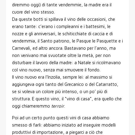
diremmo oggi) di tante vendemmie, la madre era il
cuore del vino stesso.
Da queste botti si spillava il vino delle occasioni, che
erano tante: c’erano i compleanni e i battesimi, le
nozze e gli anniversari, le schiticchiate di caccia e di
vendemmia, il Santo patrono, le Pasque le Pasquette e i
Carnevali, ed altro ancora. Bastavano per l’anno, ma
non venivano mai svuotate oltre la metà, per non
disturbare il lavoro della madre: a Natale si ricolmavano
col vino nuovo, senza mai smuovere il fondo.
Il vino nuovo era l’Inzolia, sempre lei: al massimo si
aggiungeva ogni tanto del Grecanico o del Catarratto,
se si voleva un colore più intenso, o un po’ più di
struttura. E questo vino, il “vino di casa”, era quello che
oggi chiameremmo
terroir
.
Poi ad un certo punto questi vini di casa abbiamo
smesso di farli: abbiamo iniziato ad inseguire modelli
produttivi di importazione, a piegarci a ciò che