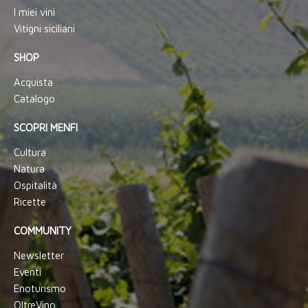
I miei vini
Vitigni siciliani
SHOP
Acquista
Catalogo
SCOPRI MENFI
Cultura
Natura
Ospitalità
Ricette
COMMUNITY
Newsletter
Eventi
Enoturismo
OltreVino