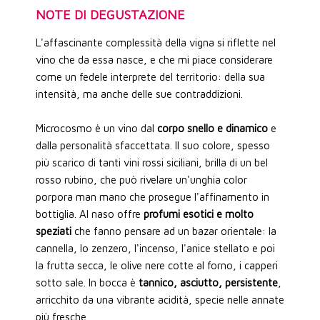
NOTE DI DEGUSTAZIONE
L'affascinante complessità della vigna si riflette nel
vino che da essa nasce, e che mi piace considerare
come un fedele interprete del territorio: della sua
intensità, ma anche delle sue contraddizioni.
Microcosmo è un vino dal
corpo snello e dinamico
e
dalla personalità sfaccettata. Il suo colore, spesso
più scarico di tanti vini rossi siciliani, brilla di un bel
rosso rubino, che può rivelare un'unghia color
porpora man mano che prosegue l'affinamento in
bottiglia. Al naso offre
profumi esotici e molto
speziati
che fanno pensare ad un bazar orientale: la
cannella, lo zenzero, l'incenso, l'anice stellato e poi
la frutta secca, le olive nere cotte al forno, i capperi
sotto sale. In bocca è
tannico, asciutto, persistente
,
arricchito da una vibrante acidità, specie nelle annate
più fresche.