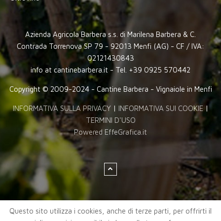
Azienda Agricola Barbera s.s. di Marilena Barbera & C.
Contrada Torrenova SP 79 - 92013 Menfi (AG) - CF / IVA:
02121430843
info at cantinebarbera.it - Tel. +39 0925 570442
Copyright © 2009-2024 - Cantine Barbera - Vignaiole in Menfi
INFORMATIVA SULLA PRIVACY
|
INFORMATIVA SUI COOKIE
|
TERMINI D'USO
Powered EffeGrafica.it
Questo sito utilizza i cookies, anche di terze parti, per offrirti il