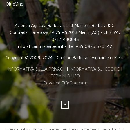
OltreVino
Azienda Agricola Barbera s.s. di Marilena Barbera & C.
Contrada Torrenova SP 79 - 92013 Menfi (AG) - CF / IVA:
02121430843
info at cantinebarbera.it - Tel. +39 0925 570442
Copyright © 2009-2024 - Cantine Barbera - Vignaiole in Menfi
INFORMATIVA SULLA PRIVACY
|
INFORMATIVA SUI COOKIE
|
TERMINI D'USO
Powered EffeGrafica.it
Questo sito utilizza i cookies, anche di terze parti, per offrirti il