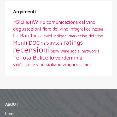
Argomenti
#SicilianWine
comunicazione del vino
degustazioni
fiere del vino
infografica
inzolia
La Bambina
lieviti indigeni
marketing del vino
ratings
Menfi DOC
Nero d'Avola
recensioni
social networks
Slow Wine
Tenuta Belicello
vendemmia
vitigni siciliani
vino siciliano
vinificazione
ABOUT
Home