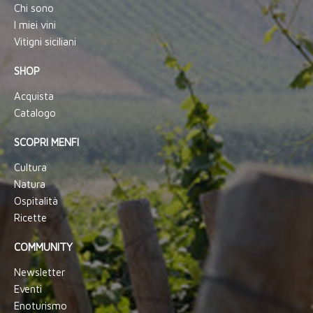
Chi sono
I miei vini
Vitigni siciliani
SHOP
Acquista
Catalogo
SCOPRI MENFI
Cultura
Natura
Ospitalità
Ricette
COMMUNITY
Newsletter
Eventi
Enoturismo