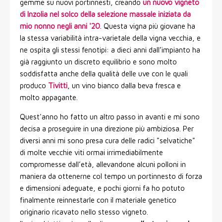
gemme su nuovi portinnesti, creando
un nuovo vigneto
di Inzolia nel solco della selezione massale iniziata da
mio nonno negli anni '20
. Questa vigna più giovane ha
la stessa variabilità intra-varietale della vigna vecchia, e
ne ospita gli stessi fenotipi: a dieci anni dall’impianto ha
già raggiunto un discreto equilibrio e sono molto
soddisfatta anche della qualità delle uve con le quali
produco
Tivitti
, un vino bianco dalla beva fresca e
molto appagante.
Quest'anno ho fatto un altro passo in avanti e mi sono
decisa a proseguire in una direzione più ambiziosa. Per
diversi anni mi sono presa cura delle radici "selvatiche"
di molte vecchie viti ormai irrimediabilmente
compromesse dall’età, allevandone alcuni polloni in
maniera da ottenerne col tempo un portinnesto di forza
e dimensioni adeguate, e pochi giorni fa ho potuto
finalmente reinnestarle con il materiale genetico
originario ricavato nello stesso vigneto.