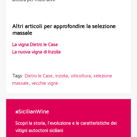
Altri articoli per approfondire la selezione
massale
La vigna Dietro le Case
La nuova vigna di Inzolia
Tags:
Dietro le Case
,
inzolia
,
viticoltura
,
selezione
massale
,
vecchie vigne
#SicilianWine
Scopri la storia, l'evoluzione e le caratteristiche dei
vitigni autoctoni siciliani