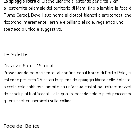
La
spiaggia libera
di Giache Bianche si estende per circa 2 km
all'estremità orientale del territorio di Menfi fino a lambire la foce d
Fiume Carboj. Deve il suo nome ai ciottoli bianchi e arrotondati ch
ricoprono interamente l'arenile e brillano al sole, regalando uno
spettacolo unico e suggestivo.
Le Solette
Distanza: 6 km - 15 minuti
Proseguendo ad occidente, al confine con il borgo di Porto Palo, s
estende per circa 25 ettari la splendida
spiaggia libera
delle Solette
piccole cale sabbiose lambite da un'acqua cristallina, inframmezza
da scogli piatti affioranti, alle quali si accede solo a piedi percorre
gli erti sentieri inerpicati sulla collina.
Foce del Belìce