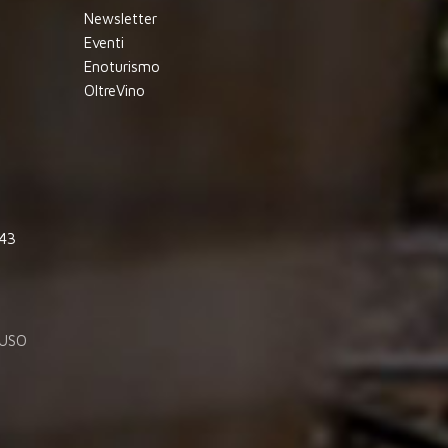
Newsletter
Eventi
Enoturismo
OltreVino
843
'USO