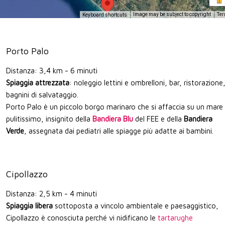
Image may be subject to copyright
Te
Keyboard shortcuts
Porto Palo
Distanza: 3,4 km - 6 minuti
Spiaggia attrezzata
: noleggio lettini e ombrelloni, bar, ristorazione
bagnini di salvataggio.
Porto Palo è un piccolo borgo marinaro che si affaccia su un mare
pulitissimo, insignito della
Bandiera Blu
del FEE e della
Bandiera
Verde
, assegnata dai pediatri alle spiagge più adatte ai bambini.
Cipollazzo
Distanza: 2,5 km - 4 minuti
Spiaggia libera
sottoposta a vincolo ambientale e paesaggistico,
Cipollazzo è conosciuta perché vi nidificano le
tartarughe