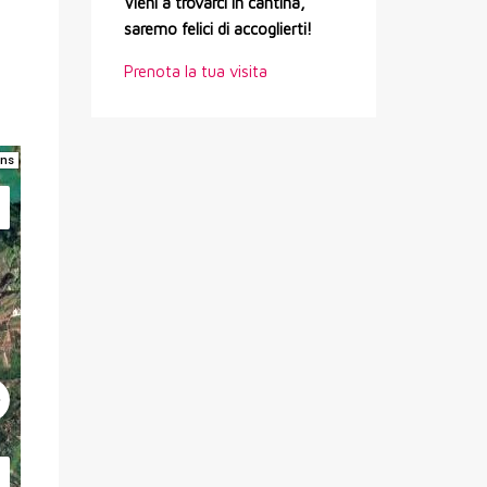
Vieni a trovarci in cantina,
saremo felici di accoglierti!
Prenota la tua visita
ons