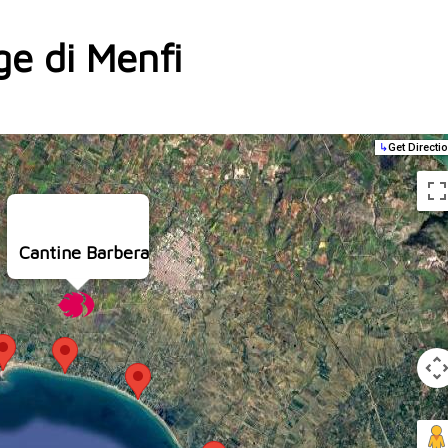
ge di Menfi
↳
Get Directi
Cantine Barbera