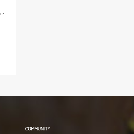
ore
e
COMMUNITY