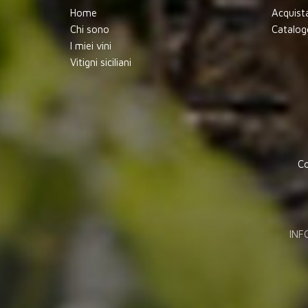
Home
Acquist
Chi sono
Catalog
I miei vini
Vitigni siciliani
Co
INF