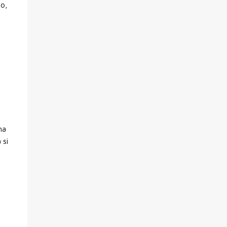
no,
,
na
 si