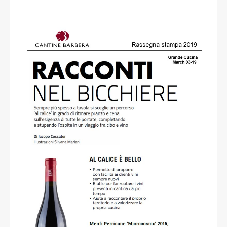
Jacopo Cossater
read more